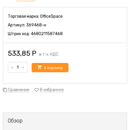
Торговая марка:
OfficeSpace
Артикул:
369468-н
Штрих код:
4680211587468
533,85
Р
в т.ч. НДС
В корзину
Сравнение
В избранное
Обзор