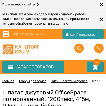
×
Полная версия сайта
Мы используем cookies для быстрой и удобной работы
×
сайта. Продолжая пользоваться сайтом, вы принимаете
условия обработки персональных данных
.
/
Пн - Пт : 10:00 - 18:00
Вход
Регистрация
0
КАТАЛОГ ТОВАРОВ
Главная
Товары для офиса
Нити, шпагаты и прочее
Шпагат д
→
→
→
Шпагат джутовый OfficeSpace
полированный, 1200текс, 415м,
0,5кг, 2 нити, бобина