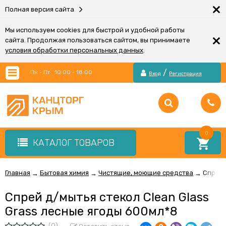
×
Полная версия сайта
Мы используем cookies для быстрой и удобной работы
×
сайта. Продолжая пользоваться сайтом, вы принимаете
условия обработки персональных данных
.
/
Пн - Пт : 10:00 - 18:00
Вход
Регистрация
0
КАТАЛОГ ТОВАРОВ
Главная
Бытовая химия
Чистящие, моющие средства
Спрей 
→
→
→
Спрей д/мытья стекол Clean Glass
Grass лесные ягоды 600мл*8