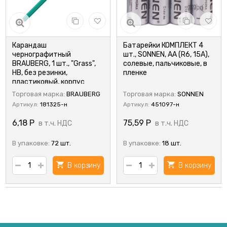
Карандаш
Батарейки КОМПЛЕКТ 4
чернографитный
шт., SONNEN, АА (R6, 15А),
BRAUBERG, 1 шт., "Grass",
солевые, пальчиковые, в
НВ, без резинки,
пленке
пластиковый, корпус
зелёный
Торговая марка:
BRAUBERG
Торговая марка:
SONNEN
Артикул:
181325-н
Артикул:
451097-н
6,18
Р
75,59
Р
в т.ч. НДС
в т.ч. НДС
В упаковке:
72 шт.
В упаковке:
18 шт.
В корзину
В корзину