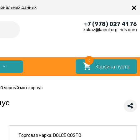
×
сональных данных
.
+7 (978) 027 41 76
zakaz@kanctorg-nds.com
0
Корзина пуста
Е
TO черный мет.корпус
пус
Торговая марка:
DOLCE COSTO