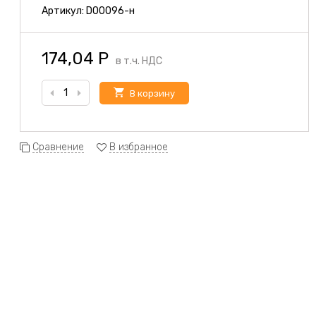
Артикул:
D00096-н
174,04
Р
в т.ч. НДС
В корзину
Сравнение
В избранное