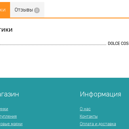
ки
Отзывы
0
тики
DOLCE CO
газин
Информация
инки
О нас
тупления
Контакты
говые марки
Оплата и доставка