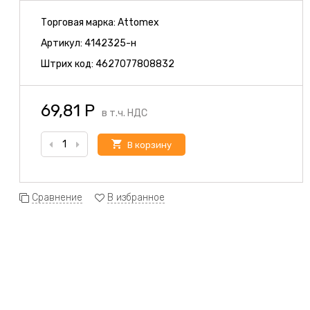
Торговая марка:
Attomex
Артикул:
4142325-н
Штрих код:
4627077808832
69,81
Р
в т.ч. НДС
В корзину
Сравнение
В избранное