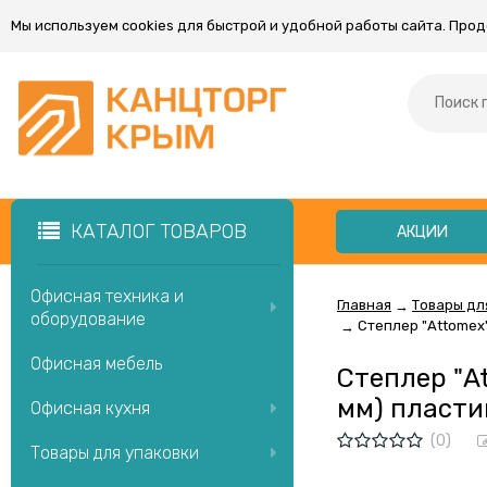
Мы используем cookies для быстрой и удобной работы сайта. Про
КАТАЛОГ ТОВАРОВ
АКЦИИ
Офисная техника и
Главная
Товары дл
→
оборудование
Степлер "Attomex
→
Офисная мебель
Степлер "A
мм) пласти
Офисная кухня
(0)
Товары для упаковки