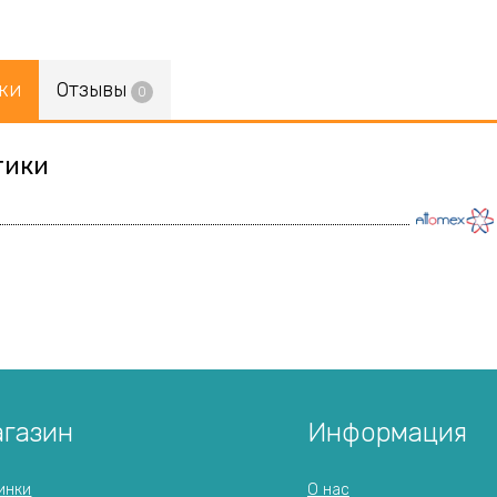
ки
Отзывы
0
тики
газин
Информация
инки
О нас