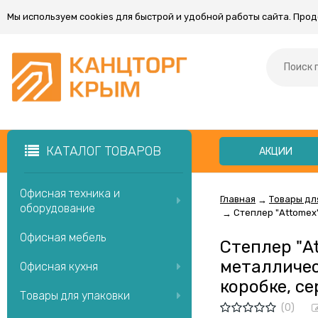
Мы используем cookies для быстрой и удобной работы сайта. Про
КАТАЛОГ ТОВАРОВ
АКЦИИ
Офисная техника и
Главная
Товары дл
→
оборудование
Степлер "Attomex
→
Офисная мебель
Степлер "A
металличес
Офисная кухня
коробке, с
Товары для упаковки
(0)