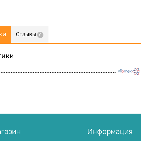
ки
Отзывы
0
тики
газин
Информация