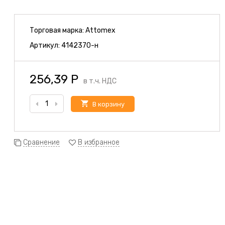
Торговая марка:
Attomex
Артикул:
4142370-н
256,39
Р
в т.ч. НДС
В корзину
Сравнение
В избранное