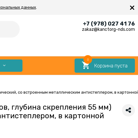
×
сональных данных
.
+7 (978) 027 41 76
zakaz@kanctorg-nds.com
0
Корзина пуста
Е
лический, со встроенным металлическим антистеплером, в картонно
ов, глубина скрепления 55 мм)
антистеплером, в картонной