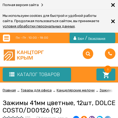
×
Полная версия сайта
Мы используем cookies для быстрой и удобной работы
×
сайта. Продолжая пользоваться сайтом, вы принимаете
условия обработки персональных данных
.
/
Пн - Пт : 10:00 - 18:00
Вход
Регистрация
0
КАТАЛОГ ТОВАРОВ
Главная
Товары для офиса
Канцелярские мелочи
Зажимы дл
→
→
→
Зажимы 41мм цветные, 12шт, DOLCE
COSTO/D00126 (12)