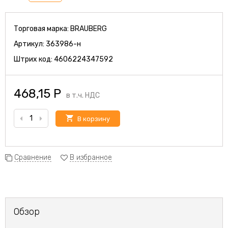
Торговая марка:
BRAUBERG
Артикул:
363986-н
Штрих код:
4606224347592
468,15
Р
в т.ч. НДС
В корзину
Сравнение
В избранное
Обзор