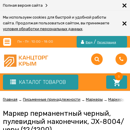
×
Полная версия сайта
Мы используем cookies для быстрой и удобной работы
×
сайта. Продолжая пользоваться сайтом, вы принимаете
условия обработки персональных данных
.
/
Пн - Пт : 10:00 - 18:00
Вход
Регистрация
0
КАТАЛОГ ТОВАРОВ
Главная
Письменные принадлежности
Маркеры
Маркеры п
→
→
→
Маркер перманентный черный,
пулевидный наконечник, JX-8004/
черн (12/1200)