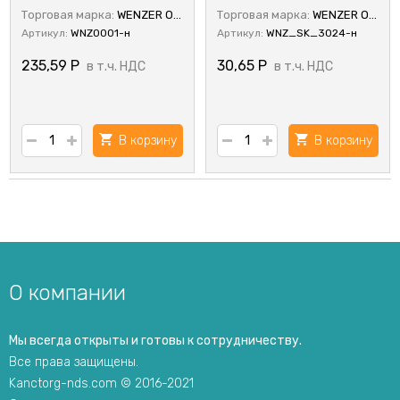
Торговая марка:
WENZER OFFiCE
Торговая марка:
WENZER OFFiCE
Артикул:
WNZ0001-н
Артикул:
WNZ_SK_3024-н
235,59
Р
30,65
Р
в т.ч. НДС
в т.ч. НДС
В корзину
В корзину
О компании
Мы всегда открыты и готовы к сотрудничеству.
Все права защищены.
Kanctorg-nds.com © 2016-2021