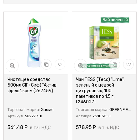
Чистящее средство
Чай TESS (Тесс) "Lime",
500мл CIF (Сиф) "Актив
зеленый с цедрой
фреш", крем (267459)
цитрусовых, 100
пакетиков по 1,5 г,
(246027)
Торговая марка:
Химия
Торговая марка:
GREENFIELD
Артикул:
602279-н
Артикул:
621035-н
361,48
Р
578,95
Р
в т.ч. НДС
в т.ч. НДС