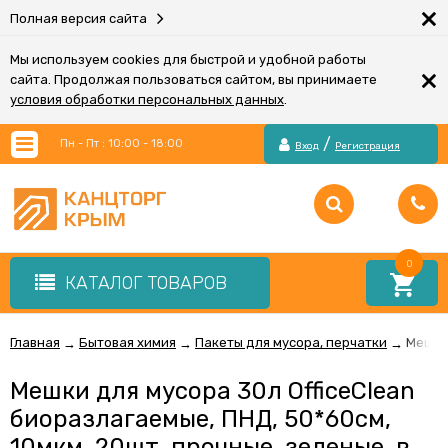
×
Полная версия сайта
Мы используем cookies для быстрой и удобной работы
×
сайта. Продолжая пользоваться сайтом, вы принимаете
условия обработки персональных данных
.
/
Пн - Пт : 10:00 - 18:00
Вход
Регистрация
0
КАТАЛОГ ТОВАРОВ
Главная
Бытовая химия
Пакеты для мусора, перчатки
Мешки 
→
→
→
Мешки для мусора 30л OfficeClean
биоразлагаемые, ПНД, 50*60см,
10мкм, 20шт, прочные, зеленые, в