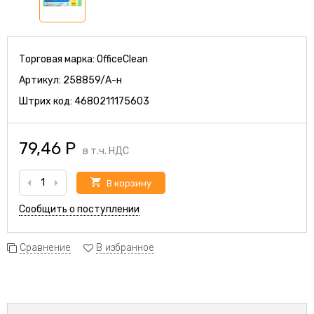
Торговая марка:
OfficeClean
Артикул:
258859/А-н
Штрих код:
4680211175603
79,46
Р
в т.ч. НДС
В корзину
Сообщить о поступлении
Сравнение
В избранное