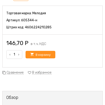
Торговая марка:
Мелодия
Артикул:
605344-н
Штрих код:
4606224210285
146,70
Р
в т.ч. НДС
В корзину
Сравнение
В избранное
Обзор