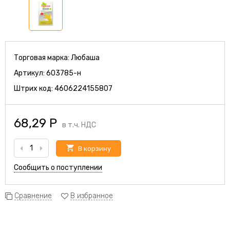
Торговая марка:
Любаша
Артикул:
603785-н
Штрих код:
4606224155807
68,29
Р
в т.ч. НДС
В корзину
Сообщить о поступлении
Сравнение
В избранное