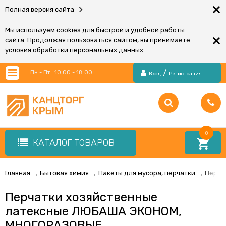
×
Полная версия сайта
Мы используем cookies для быстрой и удобной работы
×
сайта. Продолжая пользоваться сайтом, вы принимаете
условия обработки персональных данных
.
/
Пн - Пт : 10:00 - 18:00
Вход
Регистрация
0
КАТАЛОГ ТОВАРОВ
Главная
Бытовая химия
Пакеты для мусора, перчатки
Перча
→
→
→
Перчатки хозяйственные
латексные ЛЮБАША ЭКОНОМ,
МНОГОРАЗОВЫЕ,