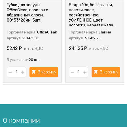
Губки для посуды
Ведро 10л, без крышки,
OfficeClean, поролон с
пластиковое,
абразивным слоем,
хозяйственное,
80*53*26мм, 5шт.
УСИЛЕННОЕ, цвет
ассорти, мерная шкала,
ЛАЙМА
Торговая марка:
OfficeClean
Торговая марка:
Лайма
Артикул:
281460-н
Артикул:
603895-н
52,12
Р
241,23
Р
в т.ч. НДС
в т.ч. НДС
В упаковке:
20 шт.
В корзину
В корзину
О компании