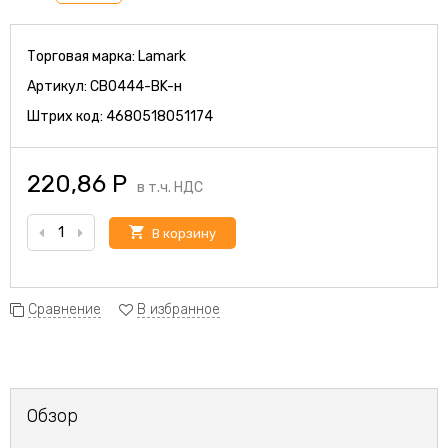
Торговая марка:
Lamark
Артикул:
CB0444-BK-н
Штрих код:
4680518051174
220,86
Р
в т.ч. НДС
В корзину
Сравнение
В избранное
Обзор