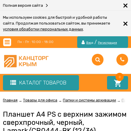
×
Полная версия сайта
Мы используем cookies для быстрой и удобной работы
×
сайта. Продолжая пользоваться сайтом, вы принимаете
условия обработки персональных данных
.
/
Пн - Пт : 10:00 - 18:00
Вход
Регистрация
0
КАТАЛОГ ТОВАРОВ
Главная
Товары для офиса
Папки и системы архивации
Папк
→
→
→
Планшет А4 PS с верхним зажимом
сверхпрочный, черный,
Lamark/CB0444-BK (12/36)