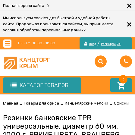
×
Полная версия сайта
Мы используем cookies для быстрой и удобной работы
×
сайта. Продолжая пользоваться сайтом, вы принимаете
условия обработки персональных данных
.
/
Пн - Пт : 10:00 - 18:00
Вход
Регистрация
0
КАТАЛОГ ТОВАРОВ
Главная
Товары для офиса
Канцелярские мелочи
Офисные м
→
→
→
Резинки банковские TPR
универсальные, диаметр 60 мм,
1000 г, ЯРКИЕ ЦВЕТА, BRAUBERG