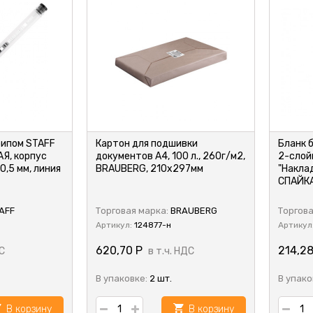
рипом STAFF
Картон для подшивки
Бланк 
АЯ, корпус
документов А4, 100 л., 260г/м2,
2-слой
0,5 мм, линия
BRAUBERG, 210х297мм
"Наклад
СПАЙКА
AFF
Торговая марка:
BRAUBERG
Торгова
Артикул:
124877-н
Артикул
620,70
Р
214,2
С
в т.ч. НДС
В упаковке:
2 шт.
В упако
В корзину
В корзину