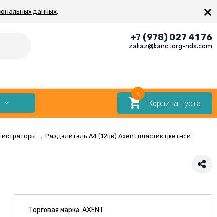
×
сональных данных
.
+7 (978) 027 41 76
zakaz@kanctorg-nds.com
0
Корзина пуста
Е
гистраторы
Разделитель А4 (12цв) Axent пластик цветной
→
Торговая марка:
AXENT