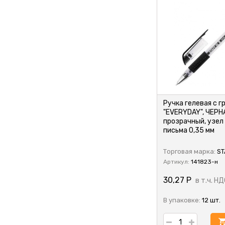
Ручка гелевая с г
"EVERYDAY", ЧЕРН
прозрачный, узел 
письма 0,35 мм
Торговая марка:
ST
Артикул:
141823-н
30,27
Р
в т.ч. НД
В упаковке:
12 шт.
у