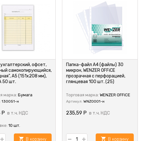
бухгалтерский, офсет,
Папка-файл А4 (файлы) 30
ный самокопирующийся,
микрон, WENZER OFFiCE
ная", А5 (151х208 мм),
прозрачная с перфорацией,
 50 шт.
глянцевая 100 шт. (25)
я марка:
Бумага
Торговая марка:
WENZER OFFiCE
:
130051-н
Артикул:
WNZ0001-н
8
Р
235,59
Р
в т.ч. НДС
в т.ч. НДС
вке:
10 шт.
В корзину
В корзину