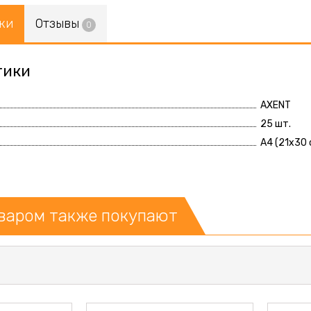
ки
Отзывы
0
тики
AXENT
25 шт.
А4 (21x30 
оваром также покупают