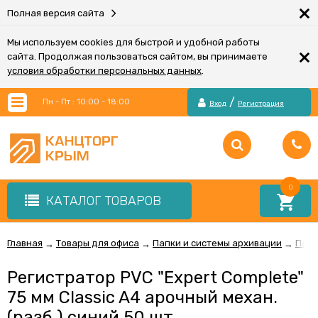
×
Полная версия сайта
Мы используем cookies для быстрой и удобной работы
×
сайта. Продолжая пользоваться сайтом, вы принимаете
условия обработки персональных данных
.
/
Пн - Пт : 10:00 - 18:00
Вход
Регистрация
0
КАТАЛОГ ТОВАРОВ
Главная
Товары для офиса
Папки и системы архивации
Папк
→
→
→
Регистратор PVC "Expert Complete"
75 мм Classic A4 арочный механ.
(разб.) синий 50 шт.