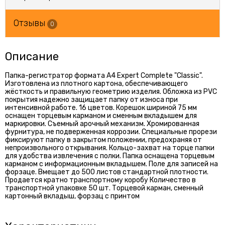
Отзывы
0
Описание
Папка-регистратор формата А4 Expert Complete "Classic".
Изготовлена из плотного картона, обеспечивающего
жёсткость и правильную геометрию изделия. Обложка из PVC
покрытия надежно защищает папку от износа при
интенсивной работе. 16 цветов. Корешок шириной 75 мм
оснащен торцевым карманом и сменным вкладышем для
маркировки. Съемный арочный механизм. Хромированная
фурнитура, не подверженная коррозии. Специальные прорези
фиксируют папку в закрытом положении, предохраняя от
непроизвольного открывания. Кольцо-захват на торце папки
для удобства извлечения с полки. Папка оснащена торцевым
карманом с информационным вкладышем. Поле для записей на
форзаце. Вмещает до 500 листов стандартной плотности.
Продается кратно транспортному коробу Количество в
транспортной упаковке 50 шт. Торцевой карман, сменный
картонный вкладыш, форзац с принтом